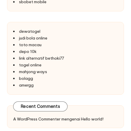
sbobet mobile
dewatogel
judi bola online
toto macau
depo 10k
link alternatif bethoki77
togel online
mahjong ways
bolagg
amergg
Recent Comments
A WordPress Commenter
mengenai
Hello world!