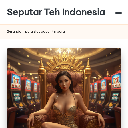
Seputar Teh Indonesia
Skip
to
Macam
content
macam
Beranda
»
pola slot gacor terbaru
Teh
Enak