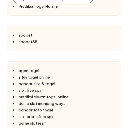
Prediksi Togel Hari Ini
sbobet
sbobet88
agen togel
situs togel online
bandar slot & togel
slot free spin
prediksi akurat togel online
demo slot mahjong ways
bandar toto togel
slot online free spin
game slot resmi