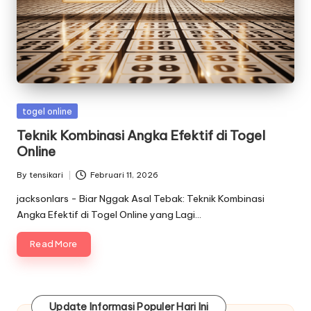
Posted
togel online
in
Teknik Kombinasi Angka Efektif di Togel
Online
By
tensikari
Februari 11, 2026
Posted
by
jacksonlars - Biar Nggak Asal Tebak: Teknik Kombinasi
Angka Efektif di Togel Online yang Lagi…
Read More
Update Informasi Populer Hari Ini