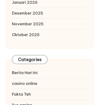
Januari 2026
Desember 2025
November 2025
Oktober 2025
Categories
Berita Hari Ini
casino online
Fakta Teh