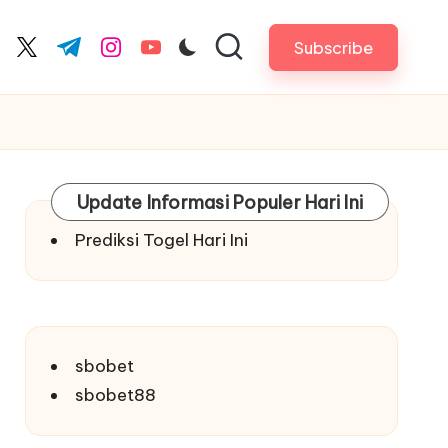
Subscribe
cebook.com
twitter.com
t.me
instagram.com
youtube.com
Update Informasi Populer Hari Ini
Prediksi Togel Hari Ini
sbobet
sbobet88