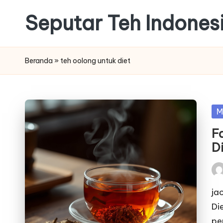
Seputar Teh Indones
Skip
to
Macam
content
macam
Beranda
»
teh oolong untuk diet
Teh
Enak
Po
M
in
F
D
Pos
by
ja
Di
pe