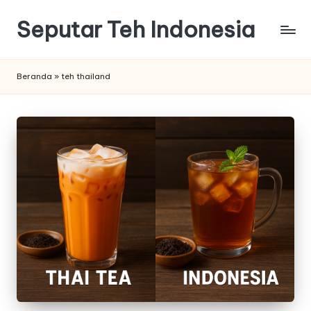
Seputar Teh Indonesia
Skip
to
Macam
content
macam
Beranda
»
teh thailand
Teh
Enak