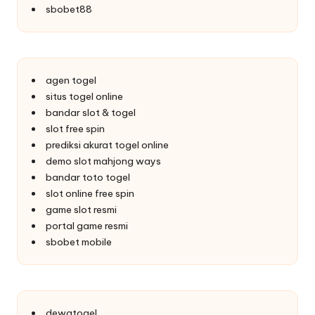
sbobet88
agen togel
situs togel online
bandar slot & togel
slot free spin
prediksi akurat togel online
demo slot mahjong ways
bandar toto togel
slot online free spin
game slot resmi
portal game resmi
sbobet mobile
dewatogel