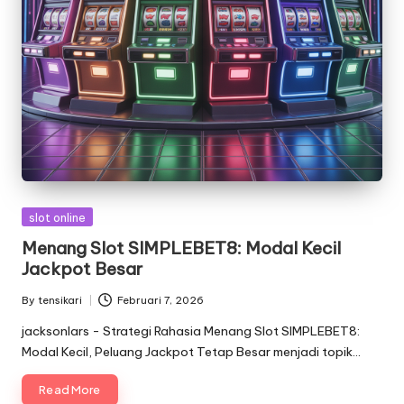
Posted
slot online
in
Menang Slot SIMPLEBET8: Modal Kecil
Jackpot Besar
By
tensikari
Februari 7, 2026
Posted
by
jacksonlars - Strategi Rahasia Menang Slot SIMPLEBET8:
Modal Kecil, Peluang Jackpot Tetap Besar menjadi topik…
Read More