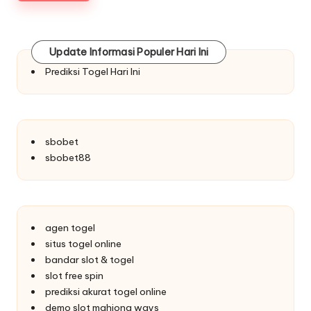
Update Informasi Populer Hari Ini
Prediksi Togel Hari Ini
sbobet
sbobet88
agen togel
situs togel online
bandar slot & togel
slot free spin
prediksi akurat togel online
demo slot mahjong ways