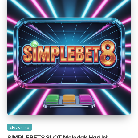
Posted
slot online
in
SIMPLEBET8 SLOT Meledak Hari Ini: